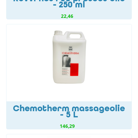
- 250 ml
22,46
Chemotherm massageolie
- 5 L
146,29