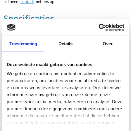
of neem
contact
met ons op.
Specificaties
Artikelnummer
161-NA-UP-500
EAN
5425029890381
Toestemming
Details
Over
Hoofd categorie
Verbruiksmateriaal
Categorie
Verbruiksmateriaal - Massage olie
Deze website maakt gebruik van cookies
Merk
NAQI
We gebruiken cookies om content en advertenties te
Gebruik
Alle huidtypes
personaliseren, om functies voor social media te bieden
en om ons websiteverkeer te analyseren. Ook delen we
Inhoud
500 ml
informatie over uw gebruik van onze site met onze
Eigenschappen
Zacht warmtegevoel of Olie in water emulsie
partners voor social media, adverteren en analyse. Deze
Bevat
Kamfer of Lavendel
partners kunnen deze gegevens combineren met andere
informatie die u aan ze heeft verstrekt of die ze hebben
Doel
Herstellen, Ontspannen of Verwarmend
verzameld op basis van uw gebruik van hun services.
Substantie
Lotion