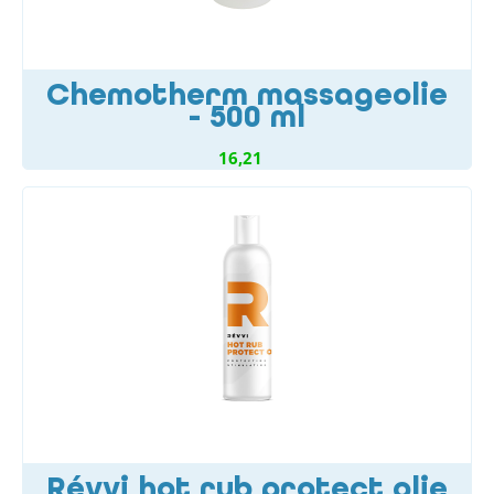
Chemotherm massageolie
- 500 ml
16,21
Révvi hot rub protect olie