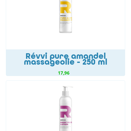
Révvi pure amandel
massageolie - 250 ml
17,96