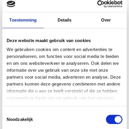
Toestemming
Details
Over
Bekijk ons volledig
assortiment
Deze website maakt gebruik van cookies
Naast de massage lotion en olie van
Naqi
hebben wij nog meer
We gebruiken cookies om content en advertenties te
mogelijkheden in
professionele massageolie
en relevante
personaliseren, om functies voor social media te bieden
benodigdheden. Meer weten of advies nodig? Stel je vraag hieronder
en om ons websiteverkeer te analyseren. Ook delen we
of neem
contact
met ons op.
informatie over uw gebruik van onze site met onze
Specificaties
partners voor social media, adverteren en analyse. Deze
partners kunnen deze gegevens combineren met andere
Artikelnummer
161-NA-U-500
informatie die u aan ze heeft verstrekt of die ze hebben
verzameld op basis van uw gebruik van hun services.
EAN
5425029890046
Hoofd categorie
Verbruiksmateriaal
Toestemmingsselectie
Noodzakelijk
Categorie
Verbruiksmateriaal - Massage olie