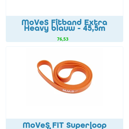
MoVeS Fitband Extra
Heavy blauw - 45,5m
76,53
MoVeS FIT Superloop