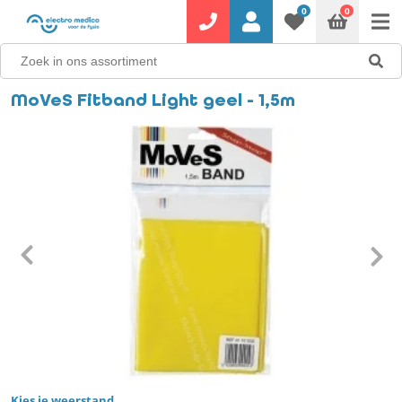
0
0
MoVeS Fitband Light geel - 1,5m
Kies je weerstand