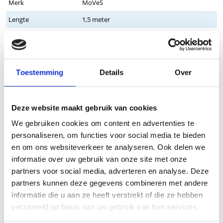
Merk
MoVeS
Lengte
1,5 meter
Weerstand
Light - geel
Materiaal
Latex band
Verpakking
Per stuk
Toestemming
Details
Over
Op voorraad
Ja
Deze website maakt gebruik van cookies
Stel een vraag
We gebruiken cookies om content en advertenties te
Wij nemen binnen 24 uur contact met je op via de e-mail of telefoon.
personaliseren, om functies voor social media te bieden
We gebruiken je informatie alleen om met jou in contact te komen.
en om ons websiteverkeer te analyseren. Ook delen we
informatie over uw gebruik van onze site met onze
Product
partners voor social media, adverteren en analyse. Deze
partners kunnen deze gegevens combineren met andere
informatie die u aan ze heeft verstrekt of die ze hebben
Naam
verzameld op basis van uw gebruik van hun services.