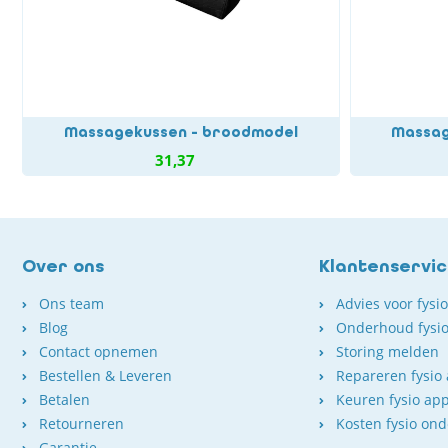
Massagekussen - broodmodel
Massag
31,37
Over ons
Klantenservi
Ons team
Advies voor fysi
Blog
Onderhoud fysio
Contact opnemen
Storing melden
Bestellen & Leveren
Repareren fysio
Betalen
Keuren fysio ap
Retourneren
Kosten fysio on
Garantie