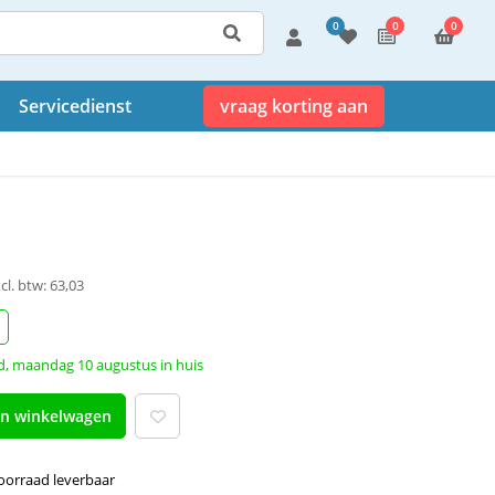
0
0
0
Servicedienst
vraag korting aan
cl. btw: 63,03
d, maandag 10 augustus in huis
an winkelwagen
voorraad leverbaar 