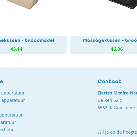
ekussen - broodmodel
Massagekussen - bro
43,14
46,36
ce
Contact
o apparatuur
Electro Medico Ne
 apparatuur
De Ren 52 c
6562 JK Groesbeek
 apparatuur
paratuur
derhoud
Wil je op de hoogte