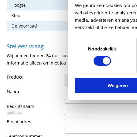
Hoogte
9 cm
We gebruiken cookies om cont
websiteverkeer te analyseren
Kleur
Zwart
media, adverteren en analys
Op voorraad
Ja
verstrekt of die ze hebben v
Toestemmingsselectie
Stel een vraag
Noodzakelijk
Wij nemen binnen 24 uur contact met je op via de e-mail of tel
informatie alleen om met jou in contact te komen.
Product
Weigeren
Naam
Bedrijfsnaam
optioneel
E-mailadres
Telefoonnummer