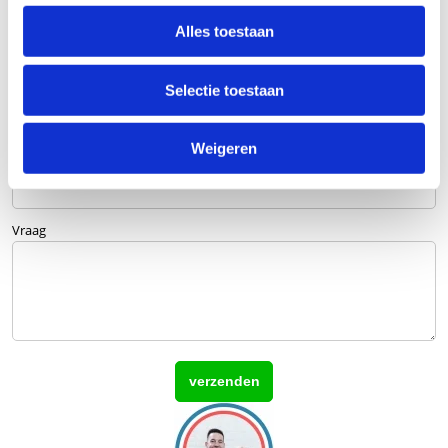
Bedrijfsnaam
optioneel
Alles toestaan
Selectie toestaan
E-mailadres
Weigeren
Telefoonnummer
Vraag