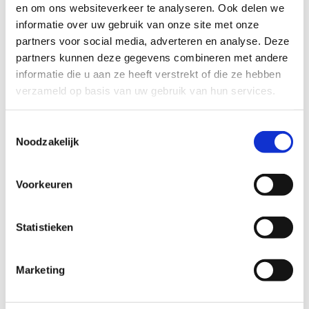
Breedte
15 cm
en om ons websiteverkeer te analyseren. Ook delen we
informatie over uw gebruik van onze site met onze
Hoogte
15 cm
partners voor social media, adverteren en analyse. Deze
Kleur
Ecru, Beige, Blauw, Rood, Groen, Zwart,
partners kunnen deze gegevens combineren met andere
Grafiet, Marine blauw, Terracotta, Bruin,
informatie die u aan ze heeft verstrekt of die ze hebben
Grijs, Licht groen, Honing, Zee Groen, Oranje
verzameld op basis van uw gebruik van hun services.
of Licht blauw
Op voorraad
Nee
Toestemmingsselectie
Noodzakelijk
Stel een vraag
Voorkeuren
Wij nemen binnen 24 uur contact met je op via de e-mail of telefoon.
We gebruiken je informatie alleen om met jou in contact te komen.
Statistieken
Product
Marketing
Naam