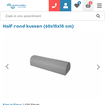
0
0
Half rond kussen (60x15x15 cm)
Kies je kleur:
Licht blauw