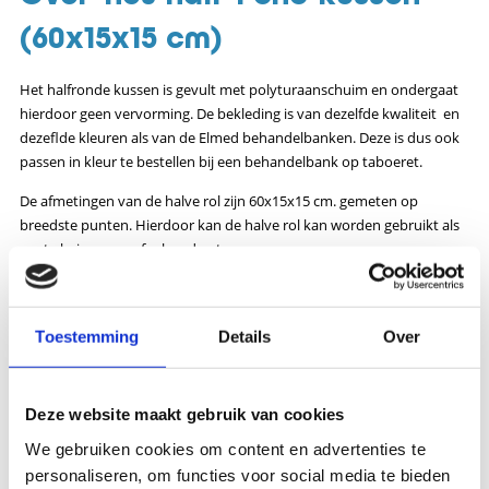
(60x15x15 cm)
Het halfronde kussen is gevult met polyturaanschuim en ondergaat
hierdoor geen vervorming. De bekleding is van dezelfde kwaliteit en
dezeflde kleuren als van de Elmed behandelbanken. Deze is dus ook
passen in kleur te bestellen bij een behandelbank op taboeret.
De afmetingen van de halve rol zijn 60x15x15 cm. gemeten op
breedste punten. Hierdoor kan de halve rol kan worden gebruikt als
voet-, knie-, arm- of schoudersteun.
Specificaties
Toestemming
Details
Over
Artikelnummer
116-HR-6015
Categorie
Behandeltafels - Kussens
Deze website maakt gebruik van cookies
Merk
Meden Inmed
We gebruiken cookies om content en advertenties te
Lengte
60 cm
personaliseren, om functies voor social media te bieden