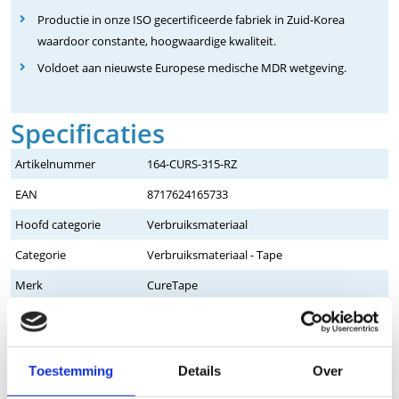
Productie in onze ISO gecertificeerde fabriek in Zuid-Korea
waardoor constante, hoogwaardige kwaliteit.
Voldoet aan nieuwste Europese medische MDR wetgeving.
Specificaties
Artikelnummer
164-CURS-315-RZ
EAN
8717624165733
Hoofd categorie
Verbruiksmateriaal
Categorie
Verbruiksmateriaal - Tape
Merk
CureTape
Gebruik
Sport, THUIS, NORMALE-HUID of
REVALIDATIE
Uitvoering
Sport Giant
Toestemming
Details
Over
Lengte
31,5 meter