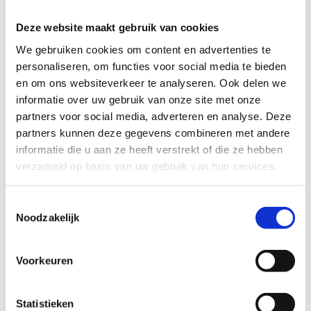
Breedte
5 cm
Deze website maakt gebruik van cookies
Kleur
Roze
We gebruiken cookies om content en advertenties te
personaliseren, om functies voor social media te bieden
Maat
5 cm x 31,5 meter
en om ons websiteverkeer te analyseren. Ook delen we
Soort
Kinesiotape
informatie over uw gebruik van onze site met onze
partners voor social media, adverteren en analyse. Deze
Rekbaarheid
140 tot 150%
partners kunnen deze gegevens combineren met andere
Hechtingstijd
6-9 DAGEN
informatie die u aan ze heeft verstrekt of die ze hebben
Biologisch afbreekbaar
Nee
verzameld op basis van uw gebruik van hun services.
Op voorraad
Ja
Toestemmingsselectie
Noodzakelijk
Stel een vraag
Wij nemen binnen 24 uur contact met je op via de e-mail of telefoon.
Voorkeuren
We gebruiken je informatie alleen om met jou in contact te komen.
Product
Statistieken