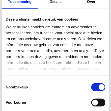
Toestemming
Details
Over
Deze website maakt gebruik van cookies
We gebruiken cookies om content en advertenties te
personaliseren, om functies voor social media te bieden
en om ons websiteverkeer te analyseren. Ook delen we
informatie over uw gebruik van onze site met onze
partners voor social media, adverteren en analyse. Deze
Specificaties
partners kunnen deze gegevens combineren met andere
Artikelnummer
164-CURC-5-GR
informatie die u aan ze heeft verstrekt of die ze hebben
verzameld op basis van uw gebruik van hun services.
EAN
8717624161216
Hoofd categorie
Verbruiksmateriaal
Toestemmingsselectie
Noodzakelijk
Categorie
Verbruiksmateriaal - Tape of
Verbruiksmateriaal - Tape
Merk
CureTape
Voorkeuren
Gebruik
Thuis, Revalidatie of Normale huid