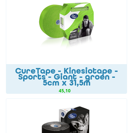
CureTape - Kinesiotape -
Sports - Giant - groen -
5cm x 31,5m
45,10