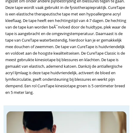
ingezet om onder andere pijnbestrijding en blessures tegen te gaan.
Deze tape wordt vaak gebruikt in de fysiotherapiepraktijk. CureTape
is een elastische therapeutische tape met een hypoallergene acryl
kleeflaag. De tape heeft een hechtingstijd van 4-7 dagen. De hechting
van de tape kan worden beÃ¯nvloed door de huidtype, plek waar de
tape is aangebracht en de omgevingstemperatuur. Daarnaast is de
tape van CureTape waterbestendig, hierdoor kan je er gemakkelijk
mee douchen of zwemmen. De tape van CureTape is huidvriendelijk
en voldoet aan de hoogste kwaliteitseisen. De CureTape Classic is de
meest gebruikte kinesiotape bij blessures en klachten. De tape is
gemaakt van elastisch, ademend katoen. Dankzij de antiallergische
acryl lijmlaag is deze tape huidvriendelijk, activeert de bloed en
lymfecirculatie, geeft ondersteuning bij blessures en werkt pijn
dempend. Een rol CureTape kinesiotape groen is 5 centimeter breed
en 5 meter lang.