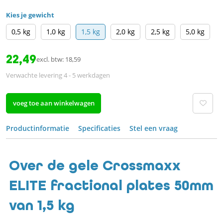
Kies je gewicht
0,5 kg
1,0 kg
1,5 kg
2,0 kg
2,5 kg
5,0 kg
22,49
excl. btw: 18,59
Verwachte levering 4 - 5 werkdagen
voeg toe aan winkelwagen
Productinformatie
Specificaties
Stel een vraag
Over de gele Crossmaxx
ELITE fractional plates 50mm
van 1,5 kg