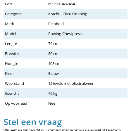
EAN
6095510482464
Categorie
Kracht - Circuittraining
Merk
Reinbold
Model
Rowing-Chestpress
Lengte
79 cm
Breedte
80 cm
Hoogte
108 cm
Kleur
Blauw
Weerstand
12 levels met oliedrukveer
Gewicht
49 kg
Op voorraad
Nee
Stel een vraag
Wij nemen binnen 24 uur contact met je op via de e-mail of telefoon.