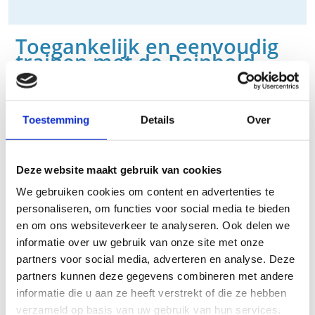
Toegankelijk en eenvoudig
trainen met de Reinbold
circuitlijn
Wij geloven in de toegankelijkheid van training zonder hoge
drempels. In samenwerking met Reinbold hebben we onze
Toestemming
Details
Over
Circuitlijn ontwikkeld, met het oog op gebruiksgemak, directe start
en veelzijdigheid. Of je nu herstelt na een blessure of deel uitmaakt
van een sportgroep, de Circuitlijn biedt aanzienlijke voordelen
Deze website maakt gebruik van cookies
dankzij de moeiteloze toegang en naadloze overgang tussen
oefeningen.
We gebruiken cookies om content en advertenties te
personaliseren, om functies voor social media te bieden
Onze Reinbold producten worden met trots vervaardigd in
en om ons websiteverkeer te analyseren. Ook delen we
Duitsland, waarbij we hoogwaardig staal, topkwaliteit beweegbare
informatie over uw gebruik van onze site met onze
onderdelen en uitstekende polstering afwerking garanderen. De
partners voor social media, adverteren en analyse. Deze
term 'Circuit' verwijst naar de vlotte en efficiënte overgang van de
partners kunnen deze gegevens combineren met andere
ene oefening naar de andere, waardoor je als het ware je eigen
fitnesscircuit kunt creëren. Natuurlijk zijn onze apparaten ook
informatie die u aan ze heeft verstrekt of die ze hebben
afzonderlijk inzetbaar voor specifieke trainingsdoeleinden.
verzameld op basis van uw gebruik van hun services.