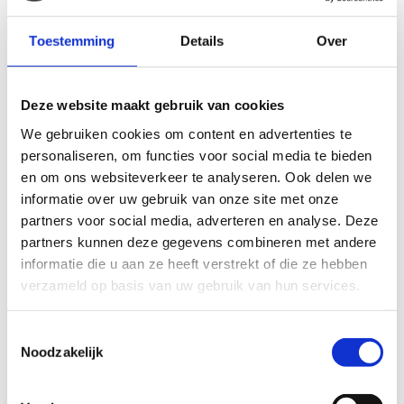
Stel een vraag
Toestemming
Details
Over
Wij nemen binnen 24 uur contact met je op via de e-mail of telefoon.
We gebruiken je informatie alleen om met jou in contact te komen.
Product
Deze website maakt gebruik van cookies
We gebruiken cookies om content en advertenties te
personaliseren, om functies voor social media te bieden
Naam
en om ons websiteverkeer te analyseren. Ook delen we
informatie over uw gebruik van onze site met onze
partners voor social media, adverteren en analyse. Deze
Bedrijfsnaam
optioneel
partners kunnen deze gegevens combineren met andere
informatie die u aan ze heeft verstrekt of die ze hebben
E-mailadres
verzameld op basis van uw gebruik van hun services.
Toestemmingsselectie
Telefoonnummer
Noodzakelijk