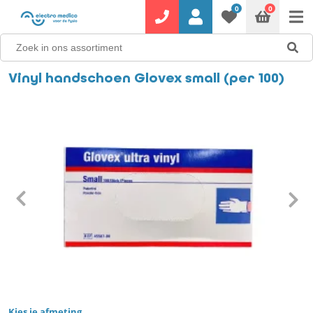
0
0
Vinyl handschoen Glovex small (per 100)
Kies je afmeting