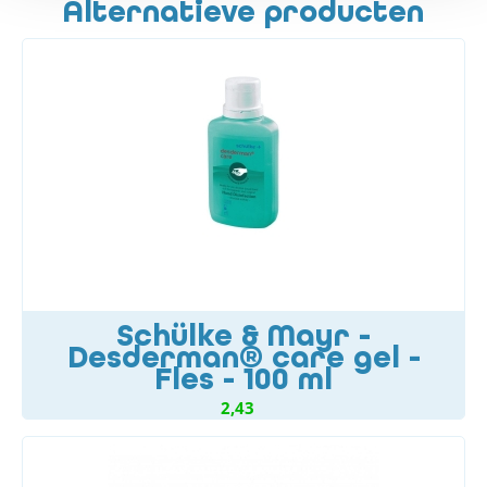
Alternatieve producten
Schülke & Mayr -
Desderman® care gel -
Fles - 100 ml
2,43