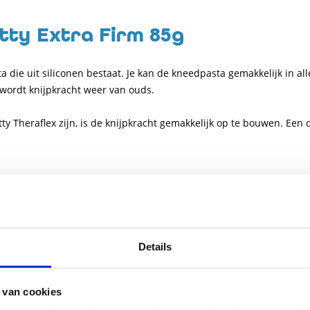
tty Extra Firm 85g
 die uit siliconen bestaat. Je kan de kneedpasta gemakkelijk in al
wordt knijpkracht weer van ouds.
y Theraflex zijn, is de knijpkracht gemakkelijk op te bouwen. Een 
L
99
al - Hand, pols en schouder
Details
 van cookies