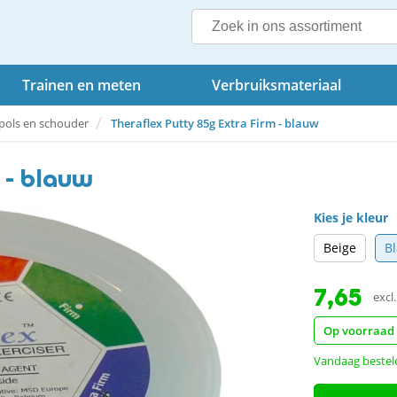
Trainen en meten
Verbruiksmateriaal
pols en schouder
Theraflex Putty 85g Extra Firm - blauw
 - blauw
Kies je kleur
Beige
B
7,65
excl
Op voorraad
Vandaag bestel