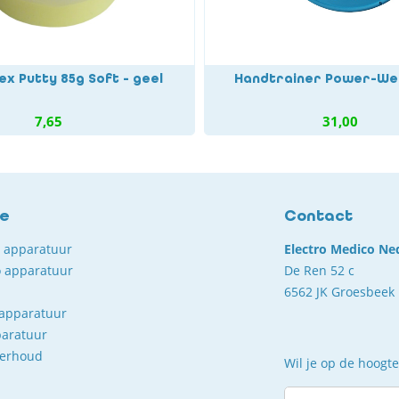
ex Putty 85g Soft - geel
Handtrainer Power-We
7,65
31,00
ce
Contact
o apparatuur
Electro Medico Ne
 apparatuur
De Ren 52 c
6562 JK Groesbeek
 apparatuur
paratuur
derhoud
Wil je op de hoogte