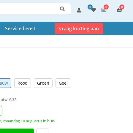
0
0
0
Servicedienst
vraag korting aan
lauw
Rood
Groen
Geel
. btw: 6,32
d, maandag 10 augustus in huis