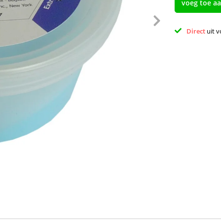
voeg toe a
Direct 
uit 