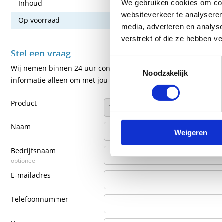
We gebruiken cookies om cont
Inhoud
85 gram
websiteverkeer te analyseren
Op voorraad
Ja
media, adverteren en analys
verstrekt of die ze hebben v
Stel een vraag
Toestemmingsselectie
Wij nemen binnen 24 uur contact met je op via de e-mail of tel
Noodzakelijk
informatie alleen om met jou in contact te komen.
Product
Naam
Weigeren
Bedrijfsnaam
optioneel
E-mailadres
Telefoonnummer