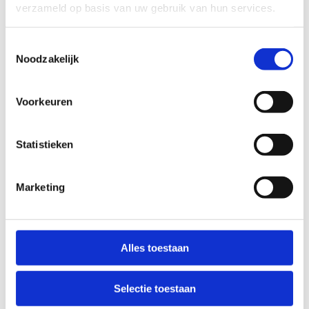
Stel een vraag
verzameld op basis van uw gebruik van hun services.
Wij nemen binnen 24 uur contact met je op via de e-mail of telefoon.
We gebruiken je informatie alleen om met jou in contact te komen.
Toestemmingsselectie
Noodzakelijk
Product
Voorkeuren
Naam
Statistieken
Bedrijfsnaam
optioneel
Marketing
E-mailadres
Alles toestaan
Telefoonnummer
Selectie toestaan
Vraag