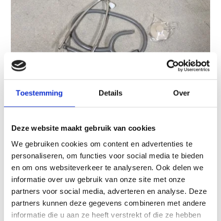
Toestemming
Details
Over
Specificaties
Deze website maakt gebruik van cookies
We gebruiken cookies om content en advertenties te
Artikelnummer
801-ST-ENK
personaliseren, om functies voor social media te bieden
Categorie
Revalidatie - Loopbruggen, Meten en Testen
en om ons websiteverkeer te analyseren. Ook delen we
of Magazijnopruiming
informatie over uw gebruik van onze site met onze
partners voor social media, adverteren en analyse. Deze
Op voorraad
Nee
partners kunnen deze gegevens combineren met andere
informatie die u aan ze heeft verstrekt of die ze hebben