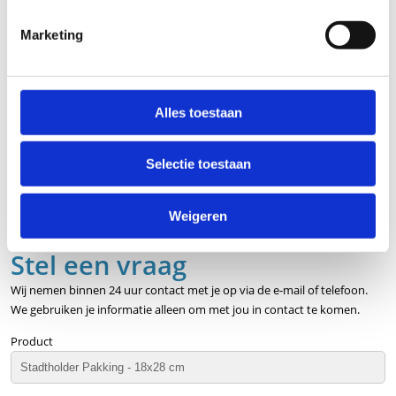
Merk
Stadtholder
Marketing
Uitvoering
Standaard
Lengte
28 cm
Alles toestaan
Breedte
18 cm
Afmeting
18x28 cm
Selectie toestaan
Inhoud
Klei
Op voorraad
Ja
Weigeren
Stel een vraag
Wij nemen binnen 24 uur contact met je op via de e-mail of telefoon.
We gebruiken je informatie alleen om met jou in contact te komen.
Product