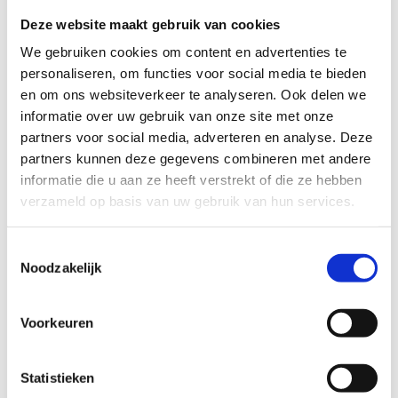
Deze website maakt gebruik van cookies
We gebruiken cookies om content en advertenties te
personaliseren, om functies voor social media te bieden
en om ons websiteverkeer te analyseren. Ook delen we
informatie over uw gebruik van onze site met onze
partners voor social media, adverteren en analyse. Deze
partners kunnen deze gegevens combineren met andere
informatie die u aan ze heeft verstrekt of die ze hebben
verzameld op basis van uw gebruik van hun services.
Toestemmingsselectie
Specificaties
Noodzakelijk
Artikelnummer
165-STD-1828
Voorkeuren
EAN
8719274280385
Hoofd categorie
Verbruiksmateriaal
Statistieken
Categorie
Verbruiksmateriaal - Hot / cold packs