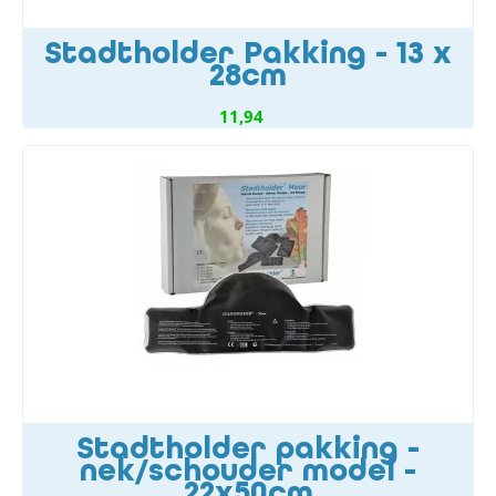
Stadtholder Pakking - 13 x
28cm
11,94
Stadtholder pakking -
nek/schouder model -
22x50cm