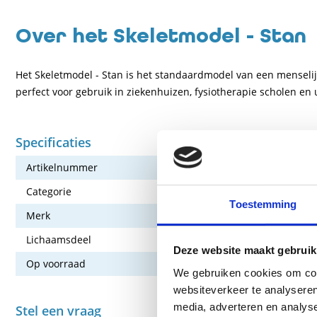
Over het Skeletmodel - Stan
Het Skeletmodel - Stan is het standaardmodel van een menselijk 
perfect voor gebruik in ziekenhuizen, fysiotherapie scholen e
Specificaties
Artikelnummer
156-3B-SKEL
Categorie
Meten en Te
Toestemming
Merk
3B Scientific
Lichaamsdeel
Volledig
Deze website maakt gebruik
Op voorraad
Nee
We gebruiken cookies om cont
websiteverkeer te analyseren
media, adverteren en analys
Stel een vraag