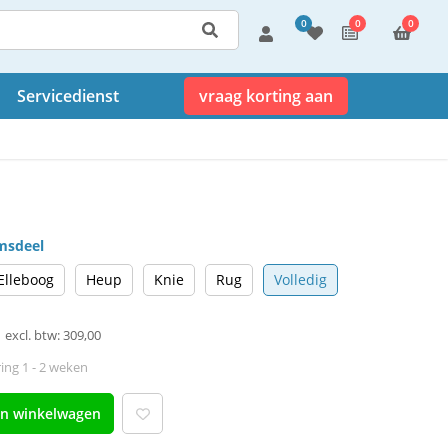
0
0
0
Servicedienst
vraag korting aan
amsdeel
Elleboog
Heup
Knie
Rug
Volledig
excl. btw: 309,00
ing 1 - 2 weken
an winkelwagen