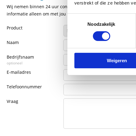
verstrekt of die ze hebben v
Wij nemen binnen 24 uur contact met je op via de e-mail of tel
informatie alleen om met jou in contact te komen.
Toestemmingsselectie
Noodzakelijk
Product
Naam
Bedrijfsnaam
Weigeren
optioneel
E-mailadres
Telefoonnummer
Vraag