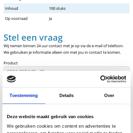
Inhoud
100 stuks
Op voorraad
Ja
Stel een vraag
Wij nemen binnen 24 uur contact met je op via de e-mail of telefoon.
We gebruiken je informatie alleen om met jou in contact te komen.
Product
Naam
Toestemming
Details
Over
Bedrijfsnaam
optioneel
Deze website maakt gebruik van cookies
E-mailadres
We gebruiken cookies om content en advertenties te
personaliseren, om functies voor social media te bieden