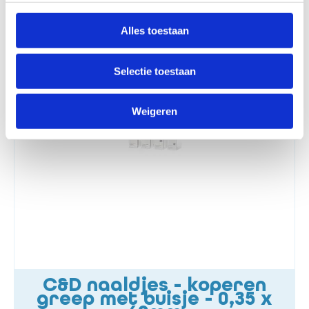
+31 (0)24 20 30 213
info@electromedico.nl
Whatsapp
Alles toestaan
Selectie toestaan
Alternatieve producten
Weigeren
C&D naaldjes - koperen
greep met buisje - 0,35 x