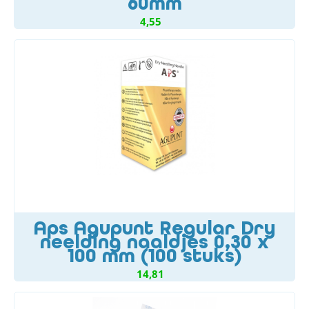
60mm
4,55
Aps Agupunt Regular Dry
neelding naaldjes 0,30 x
100 mm (100 stuks)
14,81