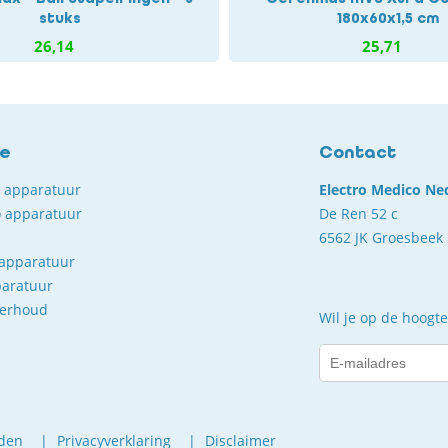
stuks
180x60x1,5 cm
26,14
25,71
ce
Contact
o apparatuur
Electro Medico Ne
 apparatuur
De Ren 52 c
6562 JK Groesbeek
 apparatuur
paratuur
derhoud
Wil je op de hoogte
den
Privacyverklaring
Disclaimer