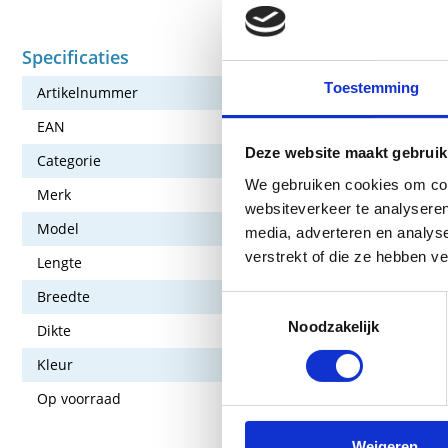
Specificaties
Toestemming
Artikelnummer
172-ATL-GR
EAN
7613005085
Deze website maakt gebruik
Categorie
Oefenmateri
We gebruiken cookies om cont
Merk
Airex
websiteverkeer te analyseren
Model
Atlas
media, adverteren en analys
verstrekt of die ze hebben v
Lengte
200 cm
Breedte
125 cm
Toestemmingsselectie
Noodzakelijk
Dikte
1,5 cm
Kleur
Groen
Op voorraad
Nee
Weigeren