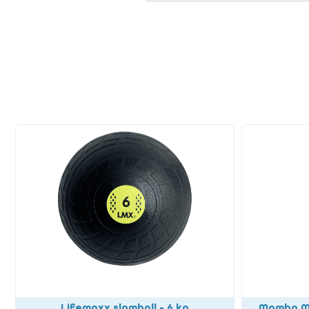
Lifemaxx slamball - 6 kg
Mambo Max