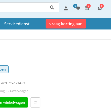
0
0
0
Servicedienst
vraag korting aan
oen
excl. btw: 214,83
ing 3 - 4 werkdagen
an winkelwagen