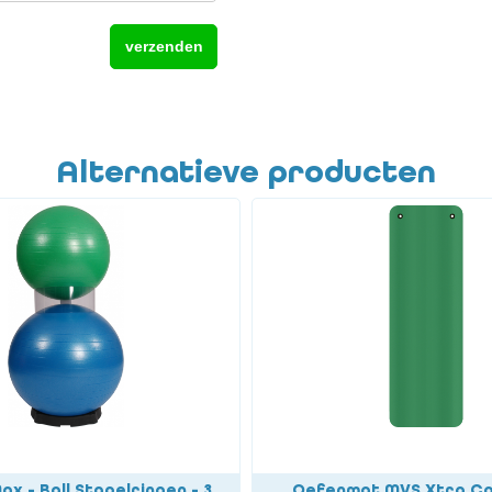
Alternatieve producten
 - Ball Stapelringen - 3
Oefenmat MVS Xtra Co