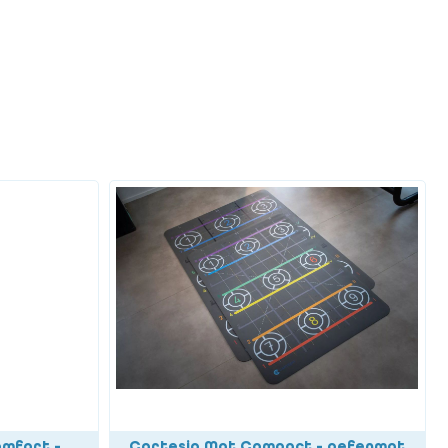
mfort -
Cartesio Mat Compact - oefenmat