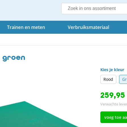
Trainen en meten
Verbruiksmateriaal
- groen
Kies je kleur
Rood
Gr
259,95
Verwachte lever
voeg toe a