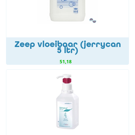
Zeep vloeibaar (jerrycan
5 ltr)
51,18