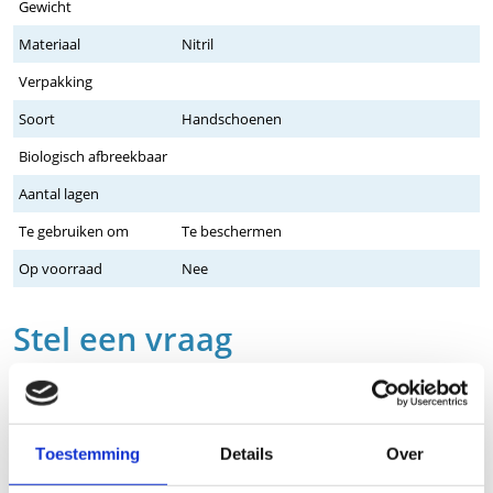
Gewicht
Materiaal
Nitril
Verpakking
Soort
Handschoenen
Biologisch afbreekbaar
Aantal lagen
Te gebruiken om
Te beschermen
Op voorraad
Nee
Stel een vraag
Wij nemen binnen 24 uur contact met je op via de e-mail of telefoon.
We gebruiken je informatie alleen om met jou in contact te komen.
Product
Toestemming
Details
Over