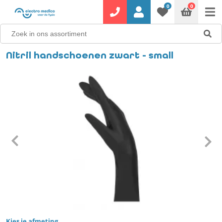
0
0
Nitril handschoenen zwart - small
Kies je afmeting