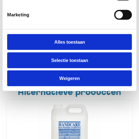
Marketing
Alles toestaan
Liever persoonlijk contact?
Geen
enkel probleem!
+31 (0)24 20 30 213
info@electromedico.nl
Selectie toestaan
Whatsapp
Weigeren
Alternatieve producten