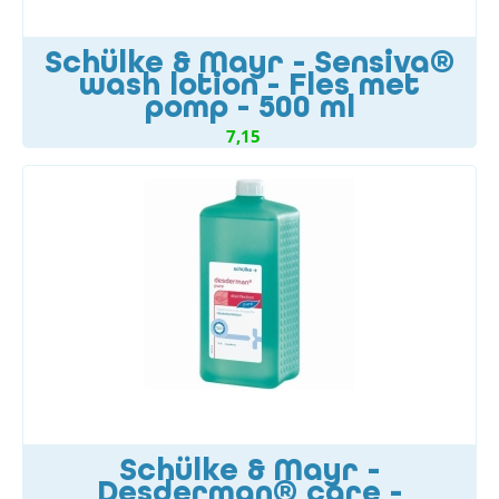
Schülke & Mayr - Sensiva®
wash lotion - Fles met
pomp - 500 ml
7,15
Schülke & Mayr -
Desderman® care -