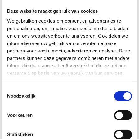
Naam
Deze website maakt gebruik van cookies
We gebruiken cookies om content en advertenties te
Bedrijfsnaam
optioneel
personaliseren, om functies voor social media te bieden
en om ons websiteverkeer te analyseren. Ook delen we
informatie over uw gebruik van onze site met onze
E-mailadres
partners voor social media, adverteren en analyse. Deze
partners kunnen deze gegevens combineren met andere
informatie die u aan ze heeft verstrekt of die ze hebben
Telefoonnummer
verzameld op basis van uw gebruik van hun services.
Toestemmingsselectie
Vraag
Noodzakelijk
Voorkeuren
Statistieken