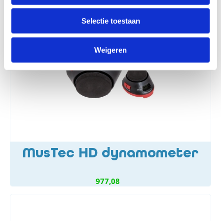
Alternatieve producten
Selectie toestaan
Weigeren
MusTec HD dynamometer
977,08