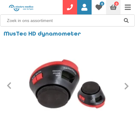
0
0
MusTec HD dynamometer