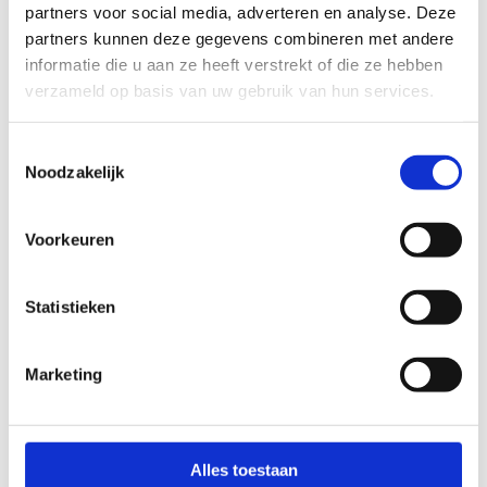
Vraag
partners voor social media, adverteren en analyse. Deze
partners kunnen deze gegevens combineren met andere
informatie die u aan ze heeft verstrekt of die ze hebben
verzameld op basis van uw gebruik van hun services.
Toestemmingsselectie
Noodzakelijk
Voorkeuren
Statistieken
Liever persoonlijk contact?
Geen
enkel probleem!
Marketing
+31 (0)24 20 30 213
info@electromedico.nl
Whatsapp
Alles toestaan