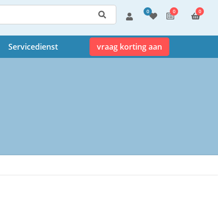
0
0
0
Servicedienst
vraag korting aan