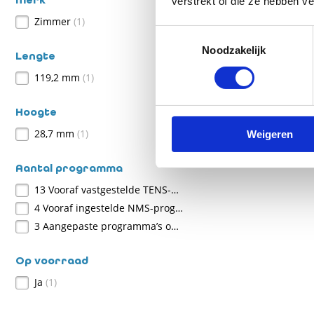
verstrekt of die ze hebben v
Zimmer
(1)
Toestemmingsselectie
Noodzakelijk
Lengte
119,2 mm
(1)
Hoogte
Zimm
28,7 mm
(1)
Weigeren
Aantal programma
13 Vooraf vastgestelde TENS-programma’s
(1)
4 Vooraf ingestelde NMS-programma’s
(1)
3 Aangepaste programma’s om uw eigen behandeling op te zetten
Op voorraad
Ja
(1)