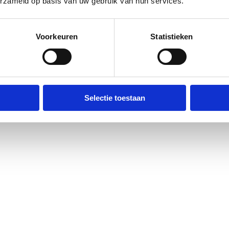
erzameld op basis van uw gebruik van hun services.
Voorkeuren
Statistieken
er Multi Tens
Selectie toestaan
217,80
(1)