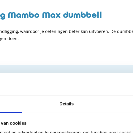
 kg Mambo Max dumbbell
dligging, waardoor je oefeningen beter kan uitvoeren. De dumbbel
ngen doen.
953
aal - Dumbbels
Details
 van cookies
ent en advertenties te personaliseren, om functies voor social