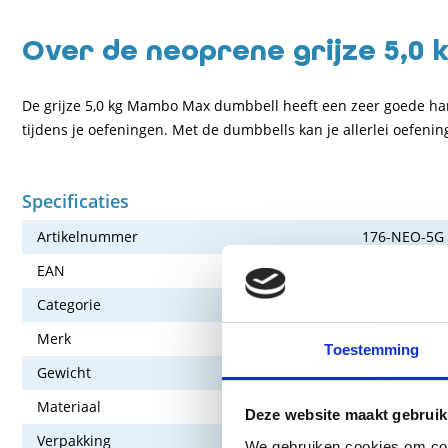
Over de neoprene grijze 5,0
De grijze 5,0 kg Mambo Max dumbbell heeft een zeer goede han
tijdens je oefeningen. Met de dumbbells kan je allerlei oefeni
Specificaties
Artikelnummer
176-NEO-5G
EAN
5420063001
Categorie
Oefenmateri
Merk
Mambo Max
Toestemming
Gewicht
5,0 kg
Materiaal
Neopreen
Deze website maakt gebruik
Verpakking
Set van 2
We gebruiken cookies om cont