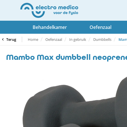
Behandelkamer
Oefenzaal
Terug
Home
Oefenzaal
In gebruik
Dumbbells
Mamb
Mambo Max dumbbell neoprene 5