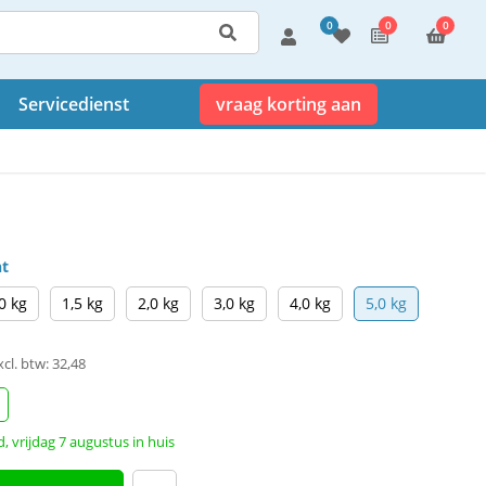
0
0
0
Servicedienst
vraag korting aan
ht
0 kg
1,5 kg
2,0 kg
3,0 kg
4,0 kg
5,0 kg
xcl. btw: 32,48
, vrijdag 7 augustus in huis