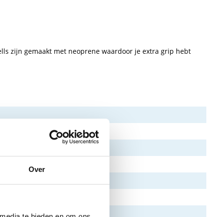
ls zijn gemaakt met neoprene waardoor je extra grip hebt
Over
 media te bieden en om ons