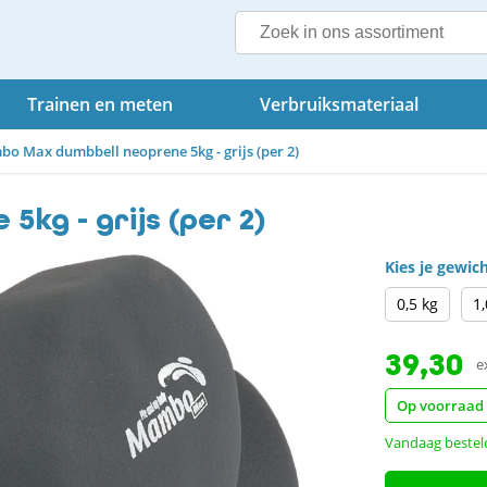
Trainen en meten
Verbruiksmateriaal
o Max dumbbell neoprene 5kg - grijs (per 2)
kg - grijs (per 2)
Kies je gewic
0,5 kg
1,
39,30
e
Op voorraad
Vandaag besteld