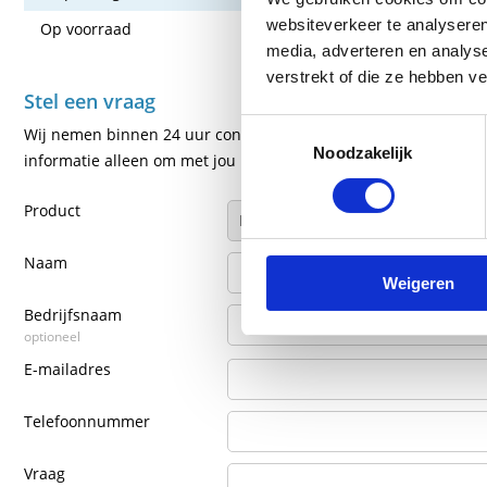
websiteverkeer te analyseren
Op voorraad
Ja
media, adverteren en analys
verstrekt of die ze hebben v
Stel een vraag
Toestemmingsselectie
Wij nemen binnen 24 uur contact met je op via de e-mail of tel
Noodzakelijk
informatie alleen om met jou in contact te komen.
Product
Naam
Weigeren
Bedrijfsnaam
optioneel
E-mailadres
Telefoonnummer
Vraag