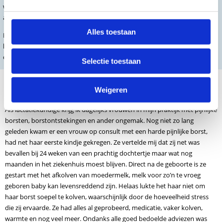
waardoor afvalstoffen en gifstoffen sneller uit het lichaam worden
afgevoerd en het natuurlijke genezingsproces wordt bevorderd.
Alles toestaan
Een lactatiekundige kan de therapie gebruiken als onderdeel van het
behandelplan om moeders te helpen bij het oplossen van complicaties
om op een prettige manier de borstvoeding voort te kunnen zetten.
Selectie toestaan
De Deep Oscillation in de
Weigeren
praktijk
Als lactatiekundige krijg ik dagelijks vrouwen in mijn praktijk met pijnlijke
borsten, borstontstekingen en ander ongemak. Nog niet zo lang
geleden kwam er een vrouw op consult met een harde pijnlijke borst,
had net haar eerste kindje gekregen. Ze vertelde mij dat zij net was
bevallen bij 24 weken van een prachtig dochtertje maar wat nog
maanden in het ziekenhuis moest blijven. Direct na de geboorte is ze
gestart met het afkolven van moedermelk, melk voor zo’n te vroeg
geboren baby kan levensreddend zijn. Helaas lukte het haar niet om
haar borst soepel te kolven, waarschijnlijk door de hoeveelheid stress
die zij ervaarde. Ze had alles al geprobeerd, medicatie, vaker kolven,
warmte en nog veel meer. Ondanks alle goed bedoelde adviezen was