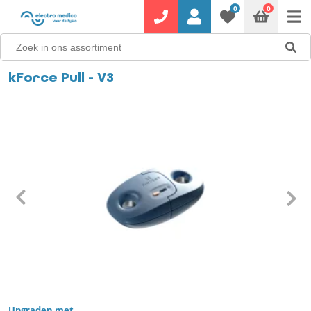
0
0
kForce Pull - V3
Upgraden met