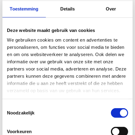
Toestemming
Details
Over
Deze website maakt gebruik van cookies
We gebruiken cookies om content en advertenties te
personaliseren, om functies voor social media te bieden
en om ons websiteverkeer te analyseren. Ook delen we
informatie over uw gebruik van onze site met onze
partners voor social media, adverteren en analyse. Deze
partners kunnen deze gegevens combineren met andere
informatie die u aan ze heeft verstrekt of die ze hebben
verzameld op basis van uw gebruik van hun services.
Specificaties
Toestemmingsselectie
Artikelnummer
151-KF-PULL-V3
Noodzakelijk
Hoofd categorie
Meten en testen
Voorkeuren
Categorie
Meten en Testen - Dynamometers