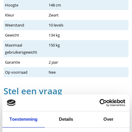
Hoogte
148 cm
Kleur
Zwart
Weerstand
10 levels
Gewicht
134 kg
Maximaal
150 kg
gebruikersgewicht
Garantie
2 jaar
Op voorraad
Nee
Stel een vraag
Wij nemen binnen 24 uur contact met je op via de e-mail of telefoon.
We gebruiken je informatie alleen om met jou in contact te komen.
Product
Toestemming
Details
Over