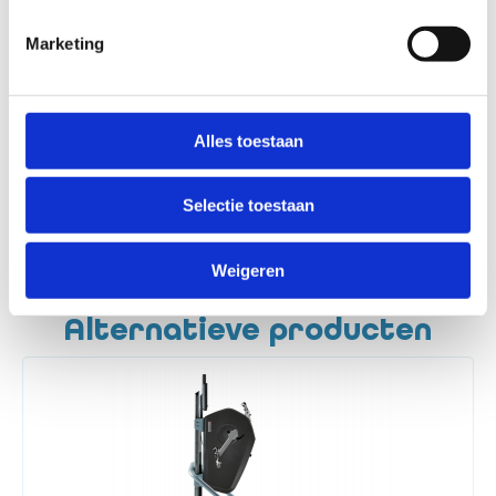
Marketing
Alles toestaan
Liever persoonlijk contact?
Geen
enkel probleem!
+31 (0)24 20 30 213
info@electromedico.nl
Selectie toestaan
Whatsapp
Weigeren
Alternatieve producten