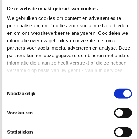
Naam
Deze website maakt gebruik van cookies
We gebruiken cookies om content en advertenties te
personaliseren, om functies voor social media te bieden
Bedrijfsnaam
optioneel
en om ons websiteverkeer te analyseren. Ook delen we
informatie over uw gebruik van onze site met onze
E-mailadres
partners voor social media, adverteren en analyse. Deze
partners kunnen deze gegevens combineren met andere
informatie die u aan ze heeft verstrekt of die ze hebben
Telefoonnummer
verzameld op basis van uw gebruik van hun services.
Toestemmingsselectie
Vraag
Noodzakelijk
Voorkeuren
Statistieken