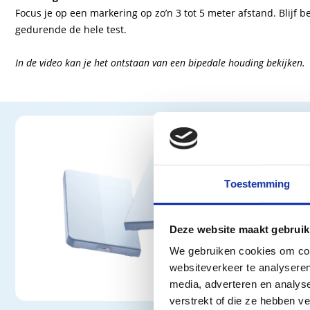
Focus je op een markering op zo’n 3 tot 5 meter afstand. Blijf 
gedurende de hele test.
In de video kan je het ontstaan van een bipedale houding bekijken.
Wat 
Een es
kan ov
met d
Toestemming
meten,
Plates
Deze website maakt gebruik
Een va
We gebruiken cookies om cont
om dir
websiteverkeer te analyseren
kunt a
media, adverteren en analys
Bovend
verstrekt of die ze hebben v