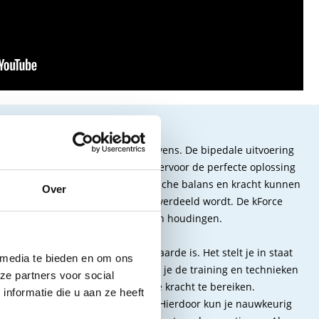
?
et nauwkeurig bijhouden van gegevens. De bipedale uitvoering
aart te brengen. Kinvent biedt hiervoor de perfecte oplossing
ementen die de statische en dynamische balans en kracht kunnen
Over
r ook van de tenen tot aan de hak verdeeld wordt. De kForce
ijdens verschillende oefeningen en houdingen.
n levert, wat van onschatbare waarde is. Het stelt je in staat
 media te bieden en om ons
rd tijdens de oefeningen, waardoor je de training en technieken
ze partners voor social
ale belasting meten om maximale kracht te bereiken.
nformatie die u aan ze heeft
e onderste ledematen beoordelen. Hierdoor kun je nauwkeurig