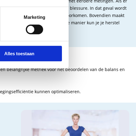
 kunt identificeren in vergelijking met eerdere metingen. Als er
r overbelasting of een opkomende blessure. In dat geval wordt
rwegen om ernstige blessures te voorkomen. Bovendien maakt
Marketing
, vooral na een blessure. Op deze manier kun je je herstel
Alles toestaan
 balans en stabiliteit.
en belangrijke metriek voor het beoordelen van de balans en
egingsefficiëntie kunnen optimaliseren.