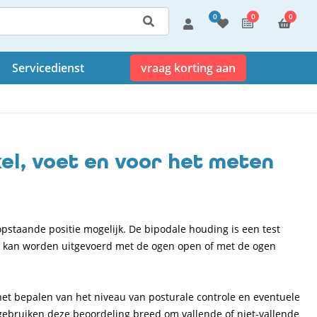
0
0
0
Servicedienst
vraag korting aan
kel, voet en voor het meten
pstaande positie mogelijk. De bipodale houding is een test
Het kan worden uitgevoerd met de ogen open of met de ogen
het bepalen van het niveau van posturale controle en eventuele
gebruiken deze beoordeling breed om vallende of niet-vallende