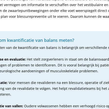
 vermogen om informatie te verschaffen over het vestibulaire en p
van de zwaartepuntbewegingen onder elke voet weerspiegelt direct d
een plan voor blessurepreventie uit te voeren. Daarom kunnen de w
m kwantificatie van balans meten?
en van de kwantificatie van balans is belangrijk om verschillende
e en evaluatie:
Het stelt zorgverleners in staat om de balansvaar
ngen of problemen te identificeren. Dit is vooral belangrijk bij 
neurologische aandoeningen of musculoskeletale problemen.
atie:
Voor mensen die revalideren na een blessure, operatie of zie
ng van de revalidatie te volgen. Het helpt revalidatieteams bij 
eteren.
ie van vallen:
Oudere volwassenen hebben een verhoogd risico op 