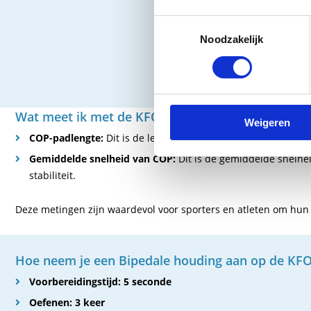
de res
sprake
Toestemmingsselectie
aanbev
Noodzakelijk
het bi
monito
Wat meet ik met de KFORCE Plates?
Weigeren
COP-padlengte:
Dit is de lengte van het pad dat het centrum
Gemiddelde snelheid van COP:
Dit is de gemiddelde snelhe
stabiliteit.
Deze metingen zijn waardevol voor sporters en atleten om hun 
Hoe neem je een Bipedale houding aan op de KFO
Voorbereidingstijd: 5 seconde
Oefenen: 3 keer