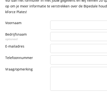
Vul dan het formulier in met jouw gegevens en wij nemen zo sp
op om je meer informatie te verstrekken over de Bipedale hou
kForce Plates!
Voornaam
Bedrijfsnaam
optioneel
E-mailadres
Telefoonnummer
Vraag/opmerking