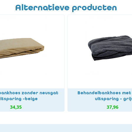
Alternatieve producten
bankhoes zonder neusgat
Behandelbankhoes met
uitsparing -beige
uitsparing - grij
34,35
37,96