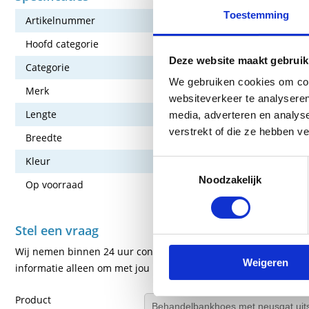
Toestemming
Artikelnummer
117-H-MNG-
Hoofd categorie
Behandeltaf
Deze website maakt gebruik
Categorie
Behandeltafe
We gebruiken cookies om cont
Merk
Fico Physio
websiteverkeer te analyseren
Lengte
200 cm
media, adverteren en analys
verstrekt of die ze hebben v
Breedte
70 cm
Kleur
Groen
Toestemmingsselectie
Noodzakelijk
Op voorraad
Ja
Stel een vraag
Wij nemen binnen 24 uur contact met je op via de e-mail of tel
Weigeren
informatie alleen om met jou in contact te komen.
Product