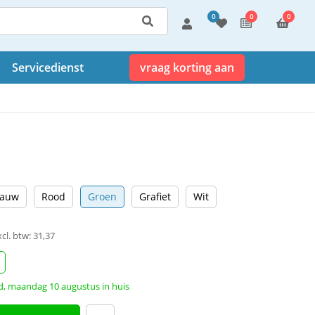
0
0
0
Servicedienst
vraag korting aan
lauw
Rood
Groen
Grafiet
Wit
xcl. btw: 31,37
d, maandag 10 augustus in huis