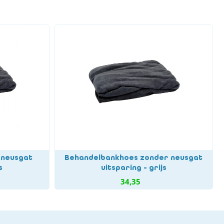
 neusgat
Behandelbankhoes zonder neusgat
s
uitsparing - grijs
34,35