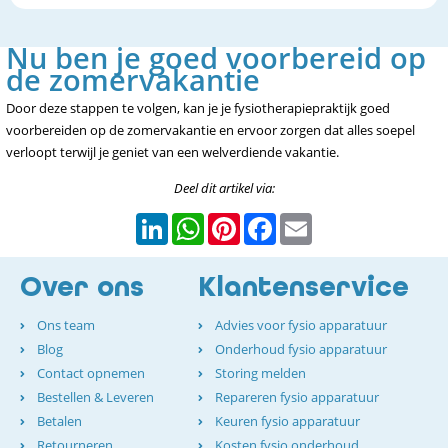
Nu ben je goed voorbereid op
de zomervakantie
Door deze stappen te volgen, kan je je fysiotherapiepraktijk goed
voorbereiden op de zomervakantie en ervoor zorgen dat alles soepel
verloopt terwijl je geniet van een welverdiende vakantie.
Deel dit artikel via:
LinkedIn
WhatsApp
Pinterest
Facebook
Email
Over ons
Klantenservice
Ons team
Advies voor fysio apparatuur
Blog
Onderhoud fysio apparatuur
Contact opnemen
Storing melden
Bestellen & Leveren
Repareren fysio apparatuur
Betalen
Keuren fysio apparatuur
Retourneren
Kosten fysio onderhoud