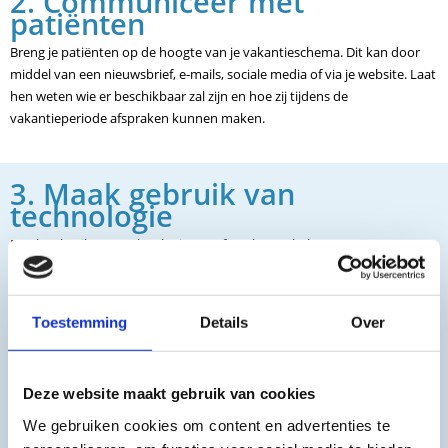
2. Communiceer met
patiënten
Breng je patiënten op de hoogte van je vakantieschema. Dit kan door
middel van een nieuwsbrief, e-mails, sociale media of via je website. Laat
hen weten wie er beschikbaar zal zijn en hoe zij tijdens de
vakantieperiode afspraken kunnen maken.
3. Maak gebruik van
technologie
Maak gebruik van technologie om afspraken te beheren en
patiëntendossiers bij te houden. Dit zal je helpen om de praktijk soepel
te laten verlopen tijdens de vakantieperiode. Daarnaast kan je in jouw
account alvast een producten lijstje maken zodat jouw collega's weten
Toestemming
Details
Over
welke producten er besteld dienen te worden.
Deze website maakt gebruik van cookies
We gebruiken cookies om content en advertenties te