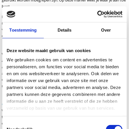
gebruikt worden inbegrepen zijn. Op deze manier weet je waar je aan toe
bent.
Het kan voorkomen dat er buiten het jaarlijks onderhoud een losse
reparatie nodig is. In dit geval betaal je geen €80,- maar €40,-
voorrijkosten wanneer je een onderhoudscontract bij ons hebt. Een
Toestemming
Details
Over
onderhoudsovereenkomst kan je op ieder moment opzeggen.
Beste prijslijst
Deze website maakt gebruik van cookies
Wanneer je een onderhoudscontract bij ons hebt word je toegevoegd
We gebruiken cookies om content en advertenties te
aan de beste prijslijst. Dat betekent dat bij alle materialen die je bij ons
personaliseren, om functies voor social media te bieden
aanschaft je altijd profiteert van de beste prijs. Deze prijslijst is gekoppeld
aan jouw account. Hiervoor dien je
in te loggen
op onze website. Zodra je
en om ons websiteverkeer te analyseren. Ook delen we
dat gedaan hebt, worden de beste prijzen zichtbaar en heb je de
informatie over uw gebruik van onze site met onze
mogelijkheid om achteraf te betalen.
partners voor social media, adverteren en analyse. Deze
Een onderhoudsovereenkomst
partners kunnen deze gegevens combineren met andere
afsluiten
informatie die u aan ze heeft verstrekt of die ze hebben
verzameld op basis van uw gebruik van hun services.
Wij komen graag met jou in contact om het onderhoud en de apparatuur
te bespreken. Gebaseerd op deze informatie maken wij een passende
onderhoudsovereenkomst.
Toestemmingsselectie