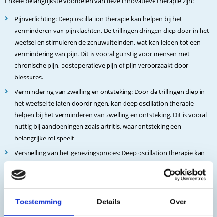
Enkele belangrijkste voordelen van deze innovatieve therapie zijn:
Pijnverlichting: Deep oscillation therapie kan helpen bij het
verminderen van pijnklachten. De trillingen dringen diep door in het
weefsel en stimuleren de zenuwuiteinden, wat kan leiden tot een
vermindering van pijn. Dit is vooral gunstig voor mensen met
chronische pijn, postoperatieve pijn of pijn veroorzaakt door
blessures.
Vermindering van zwelling en ontsteking: Door de trillingen diep in
het weefsel te laten doordringen, kan deep oscillation therapie
helpen bij het verminderen van zwelling en ontsteking. Dit is vooral
nuttig bij aandoeningen zoals artritis, waar ontsteking een
belangrijke rol speelt.
Versnelling van het genezingsproces: Deep oscillation therapie kan
de doorbloeding verbeteren en de stofwisseling in het weefsel
stimuleren. Dit helpt bij het bevorderen van de genezing van
beschadigd weefsel, zoals na een operatie of bij sportblessures.
Toestemming
Details
Over
Niet-invasief en pijnvrij: Een van de grote voordelen van deep
oscillation therapie is dat het niet-invasief is en geen pijn