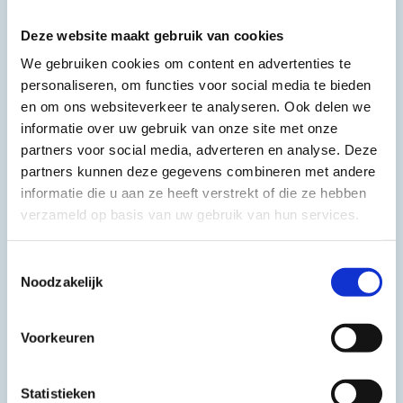
veroorzaakt. Het is een veilige en comfortabele behandelingsoptie
Deze website maakt gebruik van cookies
die goed verdragen wordt door de meeste mensen.
We gebruiken cookies om content en advertenties te
Complementaire therapie: Deep oscillation therapie kan worden
personaliseren, om functies voor social media te bieden
gebruikt als aanvulling op andere fysiotherapeutische technieken.
en om ons websiteverkeer te analyseren. Ook delen we
Het kan bijvoorbeeld gecombineerd worden met oefentherapie of
informatie over uw gebruik van onze site met onze
manuele therapie om een algehele verbetering van de conditie te
partners voor social media, adverteren en analyse. Deze
bevorderen.
partners kunnen deze gegevens combineren met andere
Breed toepasbaar: Deep oscillation therapie kan worden gebruikt
informatie die u aan ze heeft verstrekt of die ze hebben
voor een breed scala aan aandoeningen, waaronder postoperatieve
verzameld op basis van uw gebruik van hun services.
revalidatie, sportblessures, chronische pijnklachten, lymfoedeem en
fibromyalgie. Dit maakt het een veelzijdige behandelingsoptie die
geschikt is voor verschillende patiënten.
Toestemmingsselectie
Noodzakelijk
Voorkeuren
Statistieken