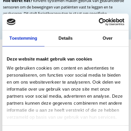
Hoe werkt het?
Kinvent-systemen maken gebruik van geavanceerde
sensoren om de bewegingen van patiënten vast te leggen en te
analyseren. Dit stelt fysiotherapeuten in staat om specifieke
trainingsprogramma's te ontwikkelen die zijn afgestemd op de
individuele behoeften van de patiënt.
Toestemming
Details
Over
Ademhalingstherapie met de
Longtraining Box
Deze website maakt gebruik van cookies
De Longtraining Box is een innovatief hulpmiddel dat de
We gebruiken cookies om content en advertenties te
ademhalingstherapie naar een hoger niveau tilt. Deze technologie is met
personaliseren, om functies voor social media te bieden
name waardevol voor patiënten met ademhalingsproblemen, zoals
en om ons websiteverkeer te analyseren. Ook delen we
astma of COPD. Maar ook sporters behalen voordeel met
ademspierkrachttraining. Daarnaast verbeterd ook het algemene
informatie over uw gebruik van onze site met onze
welzijn, kortom ademhalingstraining is voor iedereen.
partners voor social media, adverteren en analyse. Deze
partners kunnen deze gegevens combineren met andere
Hoe werkt het?
De Longtraining Box maakt gebruik van geavanceerde
informatie die u aan ze heeft verstrekt of die ze hebben
ademspierkracht trainingen en visuele feedback om de longfunctie te
verzameld op basis van uw gebruik van hun services.
verbeteren. Het is draagbaar en kan thuis worden gebruikt, wat de
naleving van de therapie verbetert.